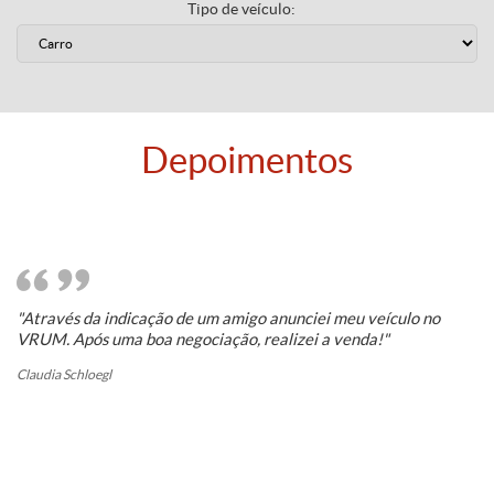
Tipo de veículo:
Depoimentos
"Através da indicação de um amigo anunciei meu veículo no
"O
VRUM. Após uma boa negociação, realizei a venda!"
mu
ve
Claudia Schloegl
Wa